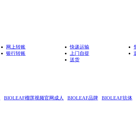
网上转账
快递运输
银行转账
上门自提
送货
有
A
BIOLEAF榴莲视频官网成人
BIOLEAF品牌
BIOLEAF抗体