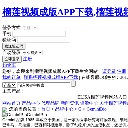
榴莲视频成版APP下载,榴莲视
登录方式
手机
验证码
自动登录
注册
购物车
您好，欢迎来到榴莲视频成版APP下载生物网站！
请登录
注册
我的订单
|
联系榴莲视频成版APP下载
| 在线客服QQ：301268148
主营产品：
ELISA榴莲视频网站入口、抗体
网站首页
产品中心
代理品牌
新闻资讯
资源中心
关于榴莲视频
您的当前位置：
首页
>
品牌中心
> G
> GeminiBio
GeminiBio
Gemini 品牌 1985 年成立于美国，是一家为医学研究与药物发现、
巴拿马、乌拉圭、巴西和阿根廷等。除了动物来源的血液制品，还提供人