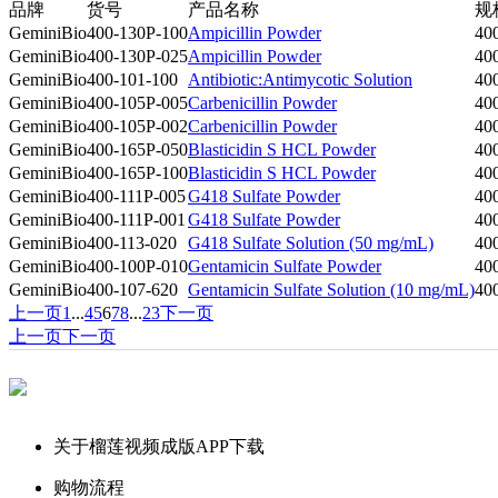
品牌
货号
产品名称
规
GeminiBio
400-130P-100
Ampicillin Powder
40
GeminiBio
400-130P-025
Ampicillin Powder
40
GeminiBio
400-101-100
Antibiotic:Antimycotic Solution
40
GeminiBio
400-105P-005
Carbenicillin Powder
40
GeminiBio
400-105P-002
Carbenicillin Powder
40
GeminiBio
400-165P-050
Blasticidin S HCL Powder
40
GeminiBio
400-165P-100
Blasticidin S HCL Powder
40
GeminiBio
400-111P-005
G418 Sulfate Powder
40
GeminiBio
400-111P-001
G418 Sulfate Powder
40
GeminiBio
400-113-020
G418 Sulfate Solution (50 mg/mL)
40
GeminiBio
400-100P-010
Gentamicin Sulfate Powder
40
GeminiBio
400-107-620
Gentamicin Sulfate Solution (10 mg/mL)
40
上一页
1
...
4
5
6
7
8
...
23
下一页
上一页
下一页
关于榴莲视频成版APP下载
购物流程